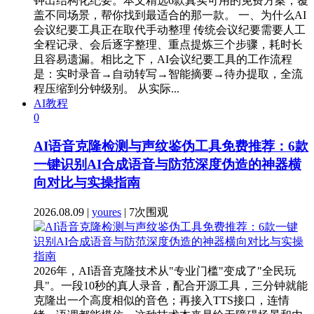
钟出结构化纪要。本文精选6款真实可用的免费方案，覆
盖不同场景，帮你找到最适合的那一款。 一、为什么AI
会议纪要工具正在取代手动整理 传统会议纪要需要人工
全程记录、会后逐字整理、重点提炼三个步骤，耗时长
且容易遗漏。相比之下，AI会议纪要工具的工作流程
是：实时录音→自动转写→智能摘要→待办提取，全流
程压缩到分钟级别。 从实际...
AI教程
0
AI语音克隆检测与声纹鉴伪工具免费推荐：6款
一键识别AI合成语音与防范深度伪造的神器横
向对比与实操指南
2026.08.09 |
youres
| 7次围观
2026年，AI语音克隆技术从"专业门槛"变成了"全民玩
具"。一段10秒的真人录音，配合开源工具，三分钟就能
克隆出一个高度相似的音色；再接入TTS接口，连情