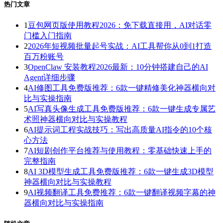
热门文章
1
豆包网页版使用教程2026：免下载直接用，AI对话零
门槛入门指南
2
2026年短视频批量起号实战：AI工具帮你从0到1打造
百万粉账号
3
OpenClaw 安装教程2026最新：10分钟搭建自己的AI
Agent详细步骤
4
AI修图工具免费版推荐：6款一键精修美化神器横向对
比与实操指南
5
AI写真头像生成工具免费版推荐：6款一键生成专属艺
术照神器横向对比与实操教程
6
AI提示词工程实战技巧：写出高质量AI指令的10个核
心方法
7
AI短剧创作平台推荐与使用教程：零基础快速上手的
完整指南
8
AI 3D模型生成工具免费版推荐：6款一键生成3D模型
神器横向对比与实操教程
9
AI视频翻译工具免费推荐：6款一键翻译视频字幕的神
器横向对比与实操指南