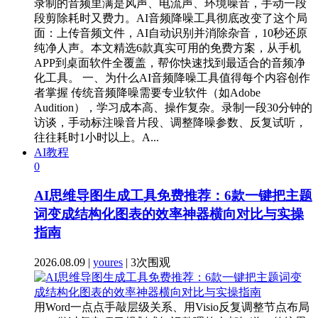
录制的音频里满是风声、电流声、环境噪音，手动一段
段剪除耗时又费力。AI音频降噪工具彻底改变了这个局
面：上传音频文件，AI自动识别并消除杂音，10秒还原
纯净人声。本文精选6款真实可用的免费方案，从手机
APP到桌面软件全覆盖，帮你快速找到最适合的音频净
化工具。 一、为什么AI音频降噪工具值得每个内容创作
者掌握 传统音频降噪需要专业软件（如Adobe
Audition），学习成本高、操作复杂。录制一段30分钟的
访谈，手动标注噪音片段、调整降噪参数、反复试听，
往往耗时1小时以上。A...
AI教程
0
AI思维导图生成工具免费推荐：6款一键把主题
词变成结构化图表的效率神器横向对比与实操
指南
2026.08.09 |
youres
| 3次围观
用Word一点点手敲层级关系、用Visio反复调整节点布局