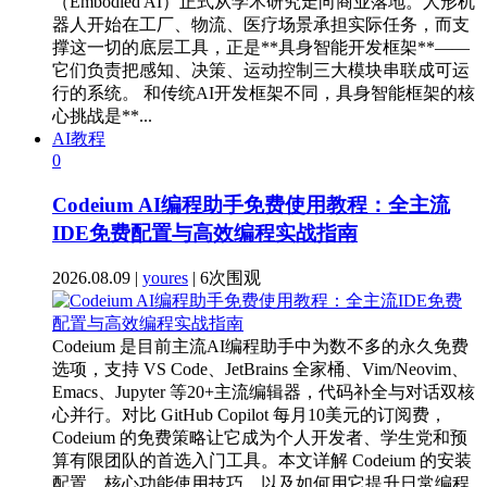
（Embodied AI）正式从学术研究走向商业落地。人形机
器人开始在工厂、物流、医疗场景承担实际任务，而支
撑这一切的底层工具，正是**具身智能开发框架**——
它们负责把感知、决策、运动控制三大模块串联成可运
行的系统。 和传统AI开发框架不同，具身智能框架的核
心挑战是**...
AI教程
0
Codeium AI编程助手免费使用教程：全主流
IDE免费配置与高效编程实战指南
2026.08.09 |
youres
| 6次围观
Codeium 是目前主流AI编程助手中为数不多的永久免费
选项，支持 VS Code、JetBrains 全家桶、Vim/Neovim、
Emacs、Jupyter 等20+主流编辑器，代码补全与对话双核
心并行。对比 GitHub Copilot 每月10美元的订阅费，
Codeium 的免费策略让它成为个人开发者、学生党和预
算有限团队的首选入门工具。本文详解 Codeium 的安装
配置、核心功能使用技巧，以及如何用它提升日常编程