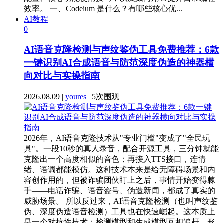
效率。 一、Codeium 是什么？有哪些核心优...
AI教程
0
AI语音克隆检测与声纹鉴伪工具免费推荐：6款
一键识别AI合成语音与防范深度伪造的神器横
向对比与实操指南
2026.08.09 |
youres
| 5次围观
2026年，AI语音克隆技术从"专业门槛"变成了"全民玩
具"。一段10秒的真人录音，配合开源工具，三分钟就能
克隆出一个高度相似的音色；再接入TTS接口，连情
绪、语调都能模仿。这种技术本来是给无障碍场景和内
容创作用的，但被诈骗团伙盯上之后，事情开始变得棘
手——电话诈骗、语音盗号、伪造新闻，都成了真实的
威胁场景。 所以反过来，AI语音克隆检测（也叫声纹鉴
伪、深度伪造语音检测）工具也在快速崛起。这本质上
是一个对抗性技术：检测模型和生成模型互相追赶，形