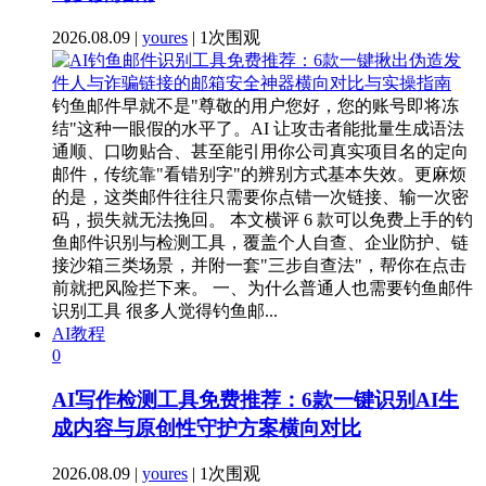
2026.08.09 |
youres
| 1次围观
钓鱼邮件早就不是"尊敬的用户您好，您的账号即将冻
结"这种一眼假的水平了。AI 让攻击者能批量生成语法
通顺、口吻贴合、甚至能引用你公司真实项目名的定向
邮件，传统靠"看错别字"的辨别方式基本失效。更麻烦
的是，这类邮件往往只需要你点错一次链接、输一次密
码，损失就无法挽回。 本文横评 6 款可以免费上手的钓
鱼邮件识别与检测工具，覆盖个人自查、企业防护、链
接沙箱三类场景，并附一套"三步自查法"，帮你在点击
前就把风险拦下来。 一、为什么普通人也需要钓鱼邮件
识别工具 很多人觉得钓鱼邮...
AI教程
0
AI写作检测工具免费推荐：6款一键识别AI生
成内容与原创性守护方案横向对比
2026.08.09 |
youres
| 1次围观