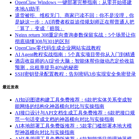
OpenClaw Windows 一键部署完整指南：从零开始搭建
本地AI助手
退货被拒、维权无门、商家已读不回：你不是没理，你
是缺这一步：AI消费者权益追偿规划师正在帮普通人把
「算了」变成「赔我」
Nginx return 308重定向查询参数保留实战：5个场景让你
彻底搞懂308与301的区别
OpenClaw零代码生成企业网站实战教程
AI Agent教程实战指南：5个真实项目带你从入门到精通
酒店收益师的AI定价大脑：智能体帮你做动态定价收益
预测，出租率提升40%的秘密
SSH密钥登录配置教程：告别密码3步实现安全免密登录
最近发表
AI知识图谱构建工具免费推荐：6款把实体关系变成智
能网络的结构化神器横向对比与实操指南
AI接口设计与API文档生成工具免费推荐：6款把接口规
范一句话变成文档的神器横向对比与实操指南
AI本地部署工具免费版推荐：5款零门槛部署本地大模
型神器横向对比与实操指南
AI任务管理工具免费版推荐：6款智能项目管理神器横