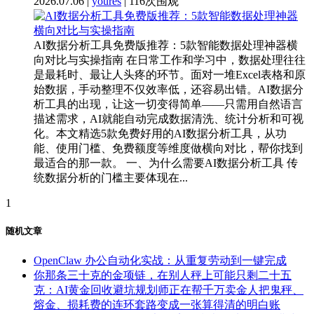
2026.07.06 |
youres
| 116次围观
AI数据分析工具免费版推荐：5款智能数据处理神器横
向对比与实操指南 在日常工作和学习中，数据处理往往
是最耗时、最让人头疼的环节。面对一堆Excel表格和原
始数据，手动整理不仅效率低，还容易出错。AI数据分
析工具的出现，让这一切变得简单——只需用自然语言
描述需求，AI就能自动完成数据清洗、统计分析和可视
化。本文精选5款免费好用的AI数据分析工具，从功
能、使用门槛、免费额度等维度做横向对比，帮你找到
最适合的那一款。 一、为什么需要AI数据分析工具 传
统数据分析的门槛主要体现在...
1
随机文章
OpenClaw 办公自动化实战：从重复劳动到一键完成
你那条三十克的金项链，在别人秤上可能只剩二十五
克：AI黄金回收避坑规划师正在帮千万卖金人把鬼秤、
熔金、损耗费的连环套路变成一张算得清的明白账