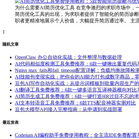
为什么需要AI简历优化工具 在竞争激烈的求职市场中
简历优化工具的出现，为求职者提供了智能化的简历诊断
职者更精准地展示个人价值，大幅提升简历通过率。 主流免费
1
随机文章
OpenClaw 办公自动化实战：文件整理与数据处理
AI代码相似度检测工具免费推荐：6款一键揪出重复代
Nginx max_fails和fail_timeout配置详解：负载均衡
AI技能包变现实战：把你会的AI能力打包成数字商品，
豆包AI写作自动化实战：从提示词模板到批量内容生产
AI翻译工具免费推荐：6款一键多语言互译神器横向对比
AI简历生成工具免费推荐：6款一键打造HR过目不忘的
AI文本转语音工具免费推荐：6款TTS配音神器实测对比
豆包大模型API接入完整指南：从申请到实战部署
最近发表
Codeium AI编程助手免费使用教程：全主流IDE免费