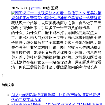
2026.07.06 |
youres
| 89次围观
我认识一个姑娘，去医美机构面诊之前，自己做了三天
功课；面诊出来，手里多了一张三万八的刷卡单——打
的什么、为什么打、能不能不打，顾问说完她就点头
了。走出机构大门她才反应过来：自己本来只想做个光
子嫩肤，怎么最后买了全套套餐？这不是她的问题，是
整个医美行业的结构性问题：顾问的收入和你的消费金
额直接挂钩，她没有义务告诉你哪项不用做。信息差的
剪刀差，剪掉的是你的钱包和你的脸。这就是AI医美决
策规划师存在的意义——站在你这边，用AI系统帮你看
清：你真正需要的是什么，哪些是顾问的利润增长点...
1
随机文章
AI Agent记忆系统搭建教程：让你的智能体拥有长期记
忆的完整实战方案
别再跟风做AI绘图、AI写作了 这三个冷门AI副业方向竞