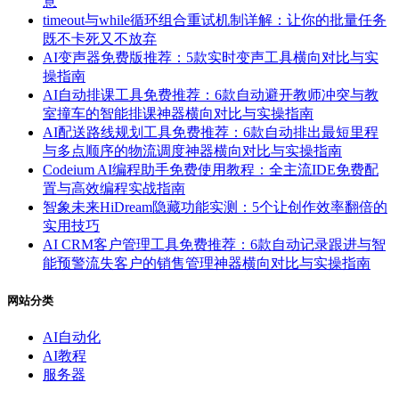
意
timeout与while循环组合重试机制详解：让你的批量任务
既不卡死又不放弃
AI变声器免费版推荐：5款实时变声工具横向对比与实
操指南
AI自动排课工具免费推荐：6款自动避开教师冲突与教
室撞车的智能排课神器横向对比与实操指南
AI配送路线规划工具免费推荐：6款自动排出最短里程
与多点顺序的物流调度神器横向对比与实操指南
Codeium AI编程助手免费使用教程：全主流IDE免费配
置与高效编程实战指南
智象未来HiDream隐藏功能实测：5个让创作效率翻倍的
实用技巧
AI CRM客户管理工具免费推荐：6款自动记录跟进与智
能预警流失客户的销售管理神器横向对比与实操指南
网站分类
AI自动化
AI教程
服务器