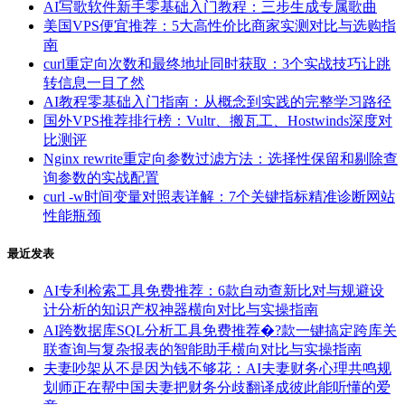
AI写歌软件新手零基础入门教程：三步生成专属歌曲
美国VPS便宜推荐：5大高性价比商家实测对比与选购指
南
curl重定向次数和最终地址同时获取：3个实战技巧让跳
转信息一目了然
AI教程零基础入门指南：从概念到实践的完整学习路径
国外VPS推荐排行榜：Vultr、搬瓦工、Hostwinds深度对
比测评
Nginx rewrite重定向参数过滤方法：选择性保留和剔除查
询参数的实战配置
curl -w时间变量对照表详解：7个关键指标精准诊断网站
性能瓶颈
最近发表
AI专利检索工具免费推荐：6款自动查新比对与规避设
计分析的知识产权神器横向对比与实操指南
AI跨数据库SQL分析工具免费推荐�?款一键搞定跨库关
联查询与复杂报表的智能助手横向对比与实操指南
夫妻吵架从不是因为钱不够花：AI夫妻财务心理共鸣规
划师正在帮中国夫妻把财务分歧翻译成彼此能听懂的爱