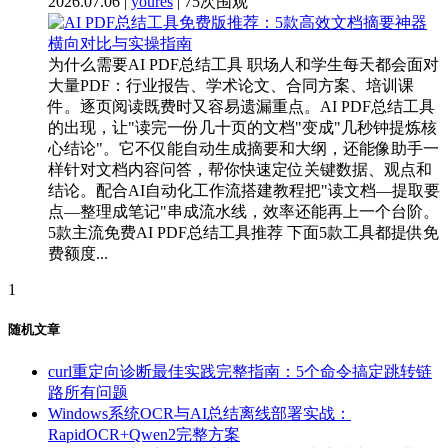
2026.07.06 |
youres
| 75次围观
为什么需要AI PDF总结工具 职场人和学生每天都会面对
大量PDF：行业报告、学术论文、合同方案、培训课
件。逐页阅读既费时又容易遗漏重点。AI PDF总结工具
的出现，让"读完一份几十页的文档"变成"几秒钟提炼核
心结论"。它不仅能自动生成摘要和大纲，还能像助手一
样针对文档内容问答，帮你快速定位关键数据、观点和
结论。配合AI自动化工作流搭建教程把"读文档—提取要
点—整理成笔记"串成流水线，效率还能再上一个台阶。
5款主流免费AI PDF总结工具推荐 下面5款工具都提供免
费额度...
1
随机文章
curl重定向诊断最佳实践完整指南：5个命令搞定跳转链
路所有问题
Windows系统OCR与AI总结离线部署实战：
RapidOCR+Qwen2完整方案