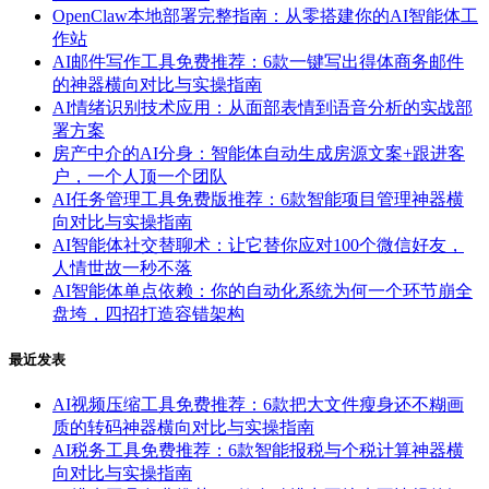
OpenClaw本地部署完整指南：从零搭建你的AI智能体工
作站
AI邮件写作工具免费推荐：6款一键写出得体商务邮件
的神器横向对比与实操指南
AI情绪识别技术应用：从面部表情到语音分析的实战部
署方案
房产中介的AI分身：智能体自动生成房源文案+跟进客
户，一个人顶一个团队
AI任务管理工具免费版推荐：6款智能项目管理神器横
向对比与实操指南
AI智能体社交替聊术：让它替你应对100个微信好友，
人情世故一秒不落
AI智能体单点依赖：你的自动化系统为何一个环节崩全
盘垮，四招打造容错架构
最近发表
AI视频压缩工具免费推荐：6款把大文件瘦身还不糊画
质的转码神器横向对比与实操指南
AI税务工具免费推荐：6款智能报税与个税计算神器横
向对比与实操指南