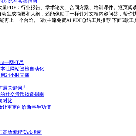
对大量PDF：行业报告、学术论文、合同方案、培训课件。逐页阅读
能自动生成摘要和大纲，还能像助手一样针对文档内容问答，帮你
上一个台阶。 5款主流免费AI PDF总结工具推荐 下面5款工具
cord一网打尽
战脚本让网站巡检自动化
启24小时直播
法
扩展关键词库
者的社交货币铸造指南
向对比
战模板让重定向诊断事半功倍
配置与高效编程实战指南