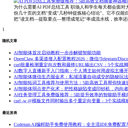
为什么需要AI PDF总结工具 职场人和学生每天都会面
份几十页的文档"变成"几秒钟提炼核心结论"。它不仅
把"读文档—提取要点—整理成笔记"串成流水线，效率还能再
1
随机文章
AI智能体首次启动教程一步步解锁智能功能
OpenClaw 多渠道接入配置教程2026：微信/Telegram/Dis
curl批量检测重定向次数和最终URL输出CSV：5个实
AI数字人直播新手入门指南：个人博主如何用虚拟主播开
AI智能体微信生态掘金术：私域流量自动成交的隐秘玩
AI智能拓词工具推荐与使用方法：5款高效工具帮你快速
AI智能体弱点资产化术：把性格缺陷变成印钞机，内向
AI任务管理工具免费版推荐：5款提升效率的智能助手横
curl -w @模板文件同时输出多个重定向变量：3个实
最近发表
Codeium AI编程助手免费使用教程：全主流IDE免费