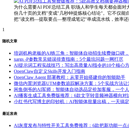
为什么需要AI PDF总结工具 职场人和学生每天都会面
份几十页的文档"变成"几秒钟提炼核心结论"。它不仅
把"读文档—提取要点—整理成笔记"串成流水线，效率还能再
1
随机文章
培训机构老板的AI铁三角：智能体自动招生续费做口碑
xargs -P参数常见错误排查指南：5个最坑问题一网打尽
AI提示词工程实战技巧：写出高质量AI指令的10个核心
OpenClaw自定义Skills开发入门指南
OpenClaw Agent 部署教程：从零开始搭建你的智能助手
微信内置浏览器UTM参数追踪解决方案：5个实战方法
闲鱼倒爷的AI军师：智能体自动选品定价加客服，一个
AI播客生成工具免费版推荐：6款文字转音频神器横向对
小红书代写博主的印钞机：AI智能体批量出稿，一天搞定
最近发表
AI灰度发布与特性开关工具免费推荐：6款把新功能一