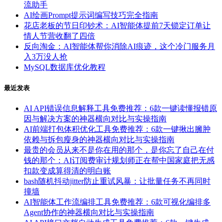
流助手
AI绘画Prompt提示词编写技巧完全指南
花店老板的节日印钞术：AI智能体提前7天锁定订单让
情人节营收翻了四倍
反向淘金：AI智能体帮你消除AI痕迹，这个冷门服务月
入3万没人抢
MySQL数据库优化教程
最近发表
AI API错误信息解释工具免费推荐：6款一键读懂报错原
因与解决方案的神器横向对比与实操指南
AI前端打包体积优化工具免费推荐：6款一键揪出臃肿
依赖与拆包瘦身的神器横向对比与实操指南
最贵的会员从来不是你在用的那个，是你忘了自己在付
钱的那个：AI订阅费审计规划师正在帮中国家庭把无感
扣款变成算得清的明白账
bash随机抖动jitter防止重试风暴：让批量任务不再同时
撞墙
AI智能体工作流编排工具免费推荐：6款可视化编排多
Agent协作的神器横向对比与实操指南