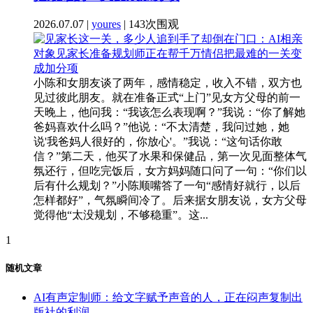
2026.07.07 |
youres
| 143次围观
小陈和女朋友谈了两年，感情稳定，收入不错，双方也
见过彼此朋友。就在准备正式“上门”见女方父母的前一
天晚上，他问我：“我该怎么表现啊？”我说：“你了解她
爸妈喜欢什么吗？”他说：“不太清楚，我问过她，她
说'我爸妈人很好的，你放心'。”我说：“这句话你敢
信？”第二天，他买了水果和保健品，第一次见面整体气
氛还行，但吃完饭后，女方妈妈随口问了一句：“你们以
后有什么规划？”小陈顺嘴答了一句“感情好就行，以后
怎样都好”，气氛瞬间冷了。后来据女朋友说，女方父母
觉得他“太没规划，不够稳重”。这...
1
随机文章
AI有声定制师：给文字赋予声音的人，正在闷声复制出
版社的利润