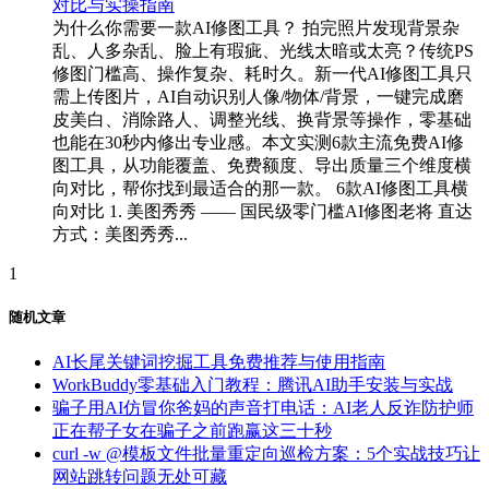
为什么你需要一款AI修图工具？ 拍完照片发现背景杂
乱、人多杂乱、脸上有瑕疵、光线太暗或太亮？传统PS
修图门槛高、操作复杂、耗时久。新一代AI修图工具只
需上传图片，AI自动识别人像/物体/背景，一键完成磨
皮美白、消除路人、调整光线、换背景等操作，零基础
也能在30秒内修出专业感。本文实测6款主流免费AI修
图工具，从功能覆盖、免费额度、导出质量三个维度横
向对比，帮你找到最适合的那一款。 6款AI修图工具横
向对比 1. 美图秀秀 —— 国民级零门槛AI修图老将 直达
方式：美图秀秀...
1
随机文章
AI长尾关键词挖掘工具免费推荐与使用指南
WorkBuddy零基础入门教程：腾讯AI助手安装与实战
骗子用AI仿冒你爸妈的声音打电话：AI老人反诈防护师
正在帮子女在骗子之前跑赢这三十秒
curl -w @模板文件批量重定向巡检方案：5个实战技巧让
网站跳转问题无处可藏