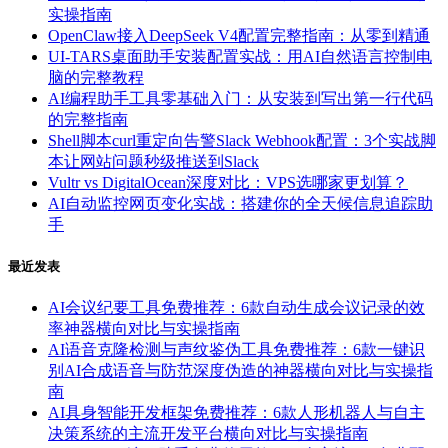
实操指南
OpenClaw接入DeepSeek V4配置完整指南：从零到精通
UI-TARS桌面助手安装配置实战：用AI自然语言控制电
脑的完整教程
AI编程助手工具零基础入门：从安装到写出第一行代码
的完整指南
Shell脚本curl重定向告警Slack Webhook配置：3个实战脚
本让网站问题秒级推送到Slack
Vultr vs DigitalOcean深度对比：VPS选哪家更划算？
AI自动监控网页变化实战：搭建你的全天候信息追踪助
手
最近发表
AI会议纪要工具免费推荐：6款自动生成会议记录的效
率神器横向对比与实操指南
AI语音克隆检测与声纹鉴伪工具免费推荐：6款一键识
别AI合成语音与防范深度伪造的神器横向对比与实操指
南
AI具身智能开发框架免费推荐：6款人形机器人与自主
决策系统的主流开发平台横向对比与实操指南