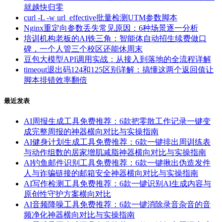
就越快归零
curl -L -w url_effective批量检测UTM参数脚本
Nginx重定向参数丢失常见原因：6种场景逐一分析
培训机构老板的AI铁三角：智能体自动招生续费做口
碑，一个人管三个校区还能休周末
豆包大模型API调用实战：从接入到落地的全流程详解
timeout退出码124和125区别详解：搞懂这两个返回值让
脚本排错效率翻倍
最近发表
AI周报生成工具免费推荐：6款把零散工作记录一键变
成完整周报的神器横向对比与实操指南
AI健身计划生成工具免费推荐：6款一键排出周训练表
与动作组数的居家增肌减脂神器横向对比与实操指南
AI钓鱼邮件识别工具免费推荐：6款一键揪出伪造发件
人与诈骗链接的邮箱安全神器横向对比与实操指南
AI写作检测工具免费推荐：6款一键识别AI生成内容与
原创性守护方案横向对比
AI音频降噪工具免费推荐：6款一键消除录音杂音的音
频净化神器横向对比与实操指南