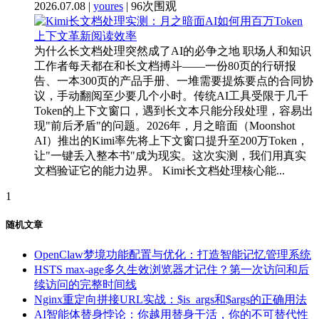
2026.07.08 |
youres
| 96次围观
为什么长文档处理突然成了AI的必争之地 职场人和知识
工作者每天都在和长文档搏斗——一份80页的行研报
告、一本300页的产品手册、一堆需要提炼要点的合同协
议，手动翻阅至少要几个小时。传统AI工具受限于几千
Token的上下文窗口，遇到长文本只能分段处理，容易出
现"前后矛盾"的问题。2026年，月之暗面（Moonshot
AI）推出的Kimi率先将上下文窗口提升至200万Token，
让"一键丢入整本书"成为现实。这次实测，我们用真实
文档验证它的能力边界。 Kimi长文档处理核心能...
1
随机文章
OpenClaw梦境功能配置与优化：打造智能记忆管理系统
HSTS max-age多久生效浏览器才记住？第一次访问和后
续访问的完整时间线
Nginx重定向拼接URL实战：$is_args和$args的正确用法
AI智能体替身悖论：你越用替身干活，你的不可替代性