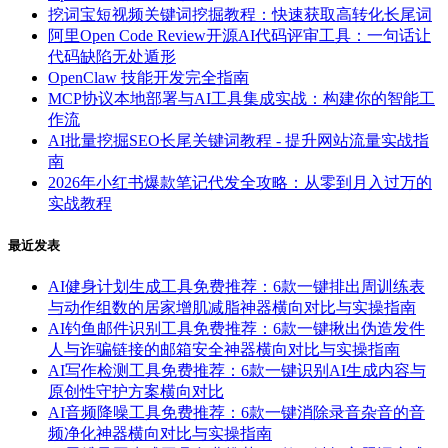
挖词宝短视频关键词挖掘教程：快速获取高转化长尾词
阿里Open Code Review开源AI代码评审工具：一句话让
代码缺陷无处遁形
OpenClaw 技能开发完全指南
MCP协议本地部署与AI工具集成实战：构建你的智能工
作流
AI批量挖掘SEO长尾关键词教程 - 提升网站流量实战指
南
2026年小红书爆款笔记代发全攻略：从零到月入过万的
实战教程
最近发表
AI健身计划生成工具免费推荐：6款一键排出周训练表
与动作组数的居家增肌减脂神器横向对比与实操指南
AI钓鱼邮件识别工具免费推荐：6款一键揪出伪造发件
人与诈骗链接的邮箱安全神器横向对比与实操指南
AI写作检测工具免费推荐：6款一键识别AI生成内容与
原创性守护方案横向对比
AI音频降噪工具免费推荐：6款一键消除录音杂音的音
频净化神器横向对比与实操指南