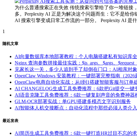
为什么普通搜索正在失效 传统搜索引擎给了你一堆链接
多。Perplexity AI 正是为解决这个问题而生：它不
AI 搜索引擎变成日常工作流的一部分。 Perplexity AI 是什么 P
1
随机文章
AI向量数据库本地部署教程：个人电脑搭建私有知识库
Nginx 查询参数拼接最佳实践：$is_args、$args、$request
见家长这一关，多少人追到手了却倒在门口：AI相亲对
OpenClaw Windows 安装教程：一键部署完整指南（202
OpenClaw电商自动化实战：从0到1搭建智能客服与订单
AI CHANGELOG生成工具免费推荐：6款把Git提
AI语音克隆工具免费推荐：6款一键复刻声音的免费神器
GLM-OCR部署实战：单GPU搭建多模态文字识别服务
AI智能体人机交接断点：自动化流程中那些必须人类介
最近发表
AI简历生成工具免费推荐：6款一键打造HR过目不忘的