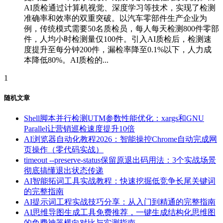
AI质检通过计算机视觉、深度学习等技术，实现了检测
准确率和效率的双重突破。以汽车零部件生产企业为
例，传统模式需要50名质检员，每人每天检测800件零部
件，人均小时检测量仅100件。引入AI质检后，检测速
度提升至每分钟200件，漏检率降至0.1%以下，人力成
本降低80%。AI质检的...
1
随机文章
Shell脚本并行检测UTM参数性能优化：xargs和GNU
Parallel让营销巡检速度提升10倍
AI浏览器自动化教程2026：智能操控Chrome自动完成网
页操作（零代码实战）
timeout --preserve-status保留原退出码用法：3个实战场景
彻底搞懂退出状态传递
AI智能拓词工具实战教程：快速挖掘低竞争长尾关键词
的完整指南
AI提示词工程实战技巧分享：从入门到精通的完整指南
AI思维导图生成工具免费推荐，一键生成结构化思维图
的免费神器横向对比与实测指南