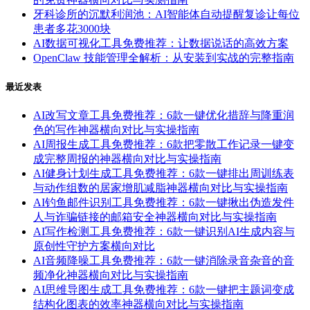
牙科诊所的沉默利润池：AI智能体自动提醒复诊让每位
患者多花3000块
AI数据可视化工具免费推荐：让数据说话的高效方案
OpenClaw 技能管理全解析：从安装到实战的完整指南
最近发表
AI改写文章工具免费推荐：6款一键优化措辞与降重润
色的写作神器横向对比与实操指南
AI周报生成工具免费推荐：6款把零散工作记录一键变
成完整周报的神器横向对比与实操指南
AI健身计划生成工具免费推荐：6款一键排出周训练表
与动作组数的居家增肌减脂神器横向对比与实操指南
AI钓鱼邮件识别工具免费推荐：6款一键揪出伪造发件
人与诈骗链接的邮箱安全神器横向对比与实操指南
AI写作检测工具免费推荐：6款一键识别AI生成内容与
原创性守护方案横向对比
AI音频降噪工具免费推荐：6款一键消除录音杂音的音
频净化神器横向对比与实操指南
AI思维导图生成工具免费推荐：6款一键把主题词变成
结构化图表的效率神器横向对比与实操指南