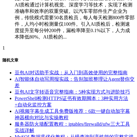
AI质检通过计算机视觉、深度学习等技术，实现了检测
准确率和效率的双重突破。以汽车零部件生产企业为
例，传统模式需要50名质检员，每人每天检测800件零部
件，人均小时检测量仅100件。引入AI质检后，检测速
度提升至每分钟200件，漏检率降至0.1%以下，人力成
本降低80%。AI质检的...
1
随机文章
豆包AI对话助手实战：从入门到高效使用的完整指南
AI智能体自动写周报实战：告别加班整理让Agent替你交
差
豆包AI文字转语音完整指南：5种实现方式与进阶技巧
PowerShell检测HTTPS证书有效期脚本：3种实用方法
+自动化监控方案
AI视频字幕生成工具免费版推荐：6款一键自动加字幕
神器横向对比与实操教程
服务器防火墙配置教程：iptables/firewalld/ufw三大工具
实战详解
MySQL数据库优化教程：从慢查询到高性能的完整实战