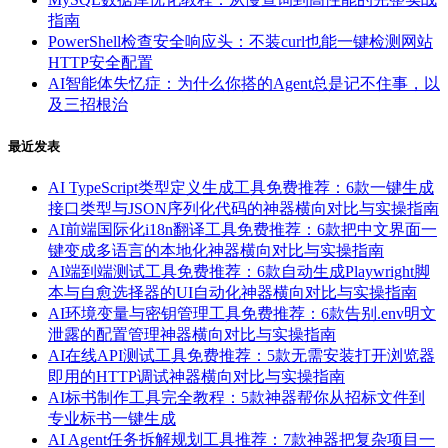
指南
PowerShell检查安全响应头：不装curl也能一键检测网站
HTTP安全配置
AI智能体失忆症：为什么你搭的Agent总是记不住事，以
及三招根治
最近发表
AI TypeScript类型定义生成工具免费推荐：6款一键生成
接口类型与JSON序列化代码的神器横向对比与实操指南
AI前端国际化i18n翻译工具免费推荐：6款把中文界面一
键变成多语言的本地化神器横向对比与实操指南
AI端到端测试工具免费推荐：6款自动生成Playwright脚
本与自愈选择器的UI自动化神器横向对比与实操指南
AI环境变量与密钥管理工具免费推荐：6款告别.env明文
泄露的配置管理神器横向对比与实操指南
AI在线API测试工具免费推荐：5款无需安装打开浏览器
即用的HTTP调试神器横向对比与实操指南
AI标书制作工具完全教程：5款神器帮你从招标文件到
专业标书一键生成
AI Agent任务拆解规划工具推荐：7款神器把复杂项目一