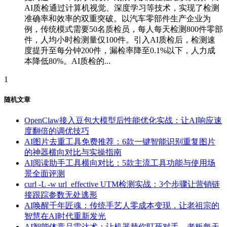
AI质检通过计算机视觉、深度学习等技术，实现了检测
准确率和效率的双重突破。以汽车零部件生产企业为
例，传统模式需要50名质检员，每人每天检测800件零部
件，人均小时检测量仅100件。引入AI质检后，检测速
度提升至每分钟200件，漏检率降至0.1%以下，人力成
本降低80%。AI质检的...
1
随机文章
OpenClaw接入豆包大模型后性能优化实战：让AI响应速
度翻倍的调优技巧
AI图片去重工具免费推荐：6款一键智能识别重复图片
的神器横向对比与实操指南
AI阅读助手工具横向对比：5款主流工具功能与使用场
景全面评测
curl -L -w url_effective UTM检测实战：3个步骤让营销链
接跟踪参数无处逃形
AI唤醒千年匠魂：传统手艺人零成本变现，让老祖宗的
智慧在AI时代重新发光
AI智能体竞品雷达术：让机器替你盯死对手，老板每天