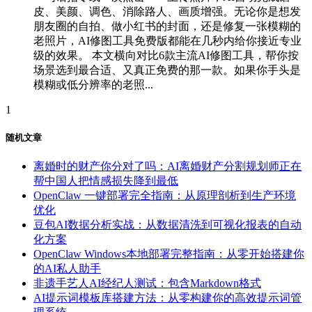
皮、美颜、调色、消除路人、画质增强。无论你是想发
朋友圈的自拍、做小红书的封面，还是修复一张模糊的
老照片，AI修图工具免费版都能在几秒内给你接近专业
级的效果。 本文横向对比6款主流AI修图工具，帮你按
场景选到最合适、又真正免费的那一款。如果你手头是
模糊或低分辨率的老照...
1
随机文章
离婚时的财产你分对了吗：AI离婚财产分割规划师正在
帮中国人把情感损失降到最低
OpenClaw 一键部署完全指南：从原理剖析到生产环境
优化
豆包AI数据分析实战：从数据清洗到可视化报表的自动
化方案
OpenClaw Windows本地部署完整指南：从零开始搭建你
的AI私人助手
非遗手艺人AI经纪人测试：包含Markdown格式
AI提示词模板库搭建方法：从零构建你的高效提示词管