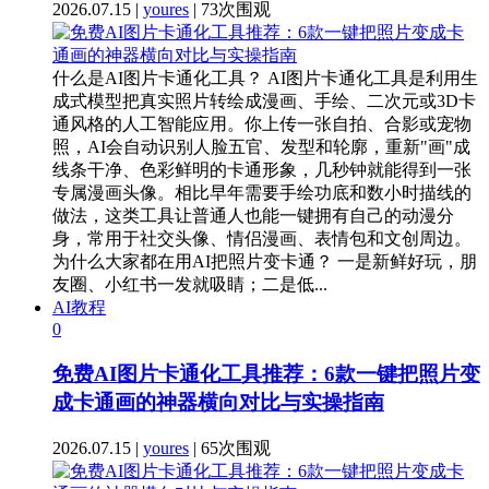
2026.07.15 |
youres
| 73次围观
什么是AI图片卡通化工具？ AI图片卡通化工具是利用生
成式模型把真实照片转绘成漫画、手绘、二次元或3D卡
通风格的人工智能应用。你上传一张自拍、合影或宠物
照，AI会自动识别人脸五官、发型和轮廓，重新"画"成
线条干净、色彩鲜明的卡通形象，几秒钟就能得到一张
专属漫画头像。相比早年需要手绘功底和数小时描线的
做法，这类工具让普通人也能一键拥有自己的动漫分
身，常用于社交头像、情侣漫画、表情包和文创周边。
为什么大家都在用AI把照片变卡通？ 一是新鲜好玩，朋
友圈、小红书一发就吸睛；二是低...
AI教程
0
免费AI图片卡通化工具推荐：6款一键把照片变
成卡通画的神器横向对比与实操指南
2026.07.15 |
youres
| 65次围观