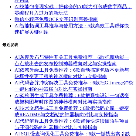
理系统
AI技能包变现实战：把你会的AI能力打包成数字商品，
零编程月入过万的新玩法
微信小程序免费OCR文字识别完整指南
AI智能拓词工具推荐与使用方法：5款高效工具帮你快
速扩展关键词库
最近发表
AI灰度发布与特性开关工具免费推荐：6款把新功能一
点点放出去的发布控制神器横向对比与实操指南
AI依赖升级工具免费推荐：6款自动搞定包版本更新与
破坏性变更迁移的神器横向对比与实操指南
AI代码合并冲突解决工具免费推荐：6款把Git merge冲突
一键化解的神器横向对比与实操指南
AI架构图生成工具免费推荐：6款把系统设计一句话变
成架构图与时序图的神器横向对比与实操指南
AI技术文档生成工具免费推荐：6款把代码仓库一键变
成README与文档站的神器横向对比与实操指南
AI代码解释工具免费推荐：6款帮你快速读懂陌生项目
与开源代码的神器横向对比与实操指南
AI SQL慢查询优化工具免费推荐：6款一键找出索引缺