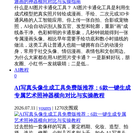
什么是AI图片卡通化工具？ AI图片卡通化工具是利用生
成式模型把真实照片转绘成漫画、手绘、二次元或3D卡
通风格的人工智能应用。你上传一张自拍、合影或宠物
照，AI会自动识别人脸五官、发型和轮廓，重新"画"成
线条干净、色彩鲜明的卡通形象，几秒钟就能得到一张
专属漫画头像。相比早年需要手绘功底和数小时描线的
做法，这类工具让普通人也能一键拥有自己的动漫分
身，常用于社交头像、情侣漫画、表情包和文创周边。
为什么大家都在用AI把照片变卡通？ 一是新鲜好玩，朋
友圈、小红书一发就吸睛；二是低...
AI教程
0
AI写真头像生成工具免费版推荐：6款一键生成
专属艺术照神器横向对比与实操教程
2026.07.11 |
youres
| 1270次围观
过去想拍一套像样的写真，要定档期、化妆、造型、拍
摄、选片、修图，少则几百多则上千。如今 AI 写真头