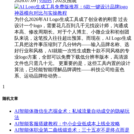
2026.07.09 |
youres
| 202次围观
为什么2026年AI Logo生成工具成了创业者的刚需 过去
设计一个logo，需要花几百到几千元找设计师，沟通成
本高、修改周期长。对于个人博主、小微企业和初创团
队来说，这笔投入往往超出预算。而现在，AI Logo生成
工具把这件事压缩到了几分钟内——输入品牌名称、选
好行业和风格，AI就能一次性生成数十款不同风格的专
业logo方案，全部可以免费下载低分辨率版本，高清源
文件也只需几十元。 更重要的是，这些工具内置的设计
算法，已经能智能理解品牌调性——科技公司给蓝色
系、运动品牌给动势...
1
随机文章
AI智能体微信生态掘金术：私域流量自动成交的隐秘玩
法
AI智能客服搭建教程：中小企业低成本上线全攻略
AI智能体职业第二曲线锻造术：三十五岁不是终点而是