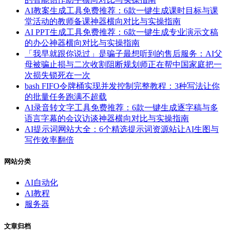
AI教案生成工具免费推荐：6款一键生成课时目标与课
堂活动的教师备课神器横向对比与实操指南
AI PPT生成工具免费推荐：6款一键生成专业演示文稿
的办公神器横向对比与实操指南
「我早就跟你说过」是骗子最想听到的售后服务：AI父
母被骗止损与二次收割阻断规划师正在帮中国家庭把一
次损失锁死在一次
bash FIFO令牌桶实现并发控制完整教程：3种写法让你
的批量任务跑满不超载
AI录音转文字工具免费推荐：6款一键生成逐字稿与多
语言字幕的会议访谈神器横向对比与实操指南
AI提示词网站大全：6个精选提示词资源站让AI生图与
写作效率翻倍
网站分类
AI自动化
AI教程
服务器
文章归档