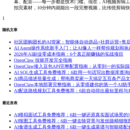
幕、配音——每一步都是技术门槛。现在，AI视频剪辑
拍完素材，10分钟内就能出一段完整视频，比传统剪辑快10倍
1
随机文章
社区团购团长的AI管家：智能体自动选品+社群运营+售
AI Agent操作系统新手入门：让AI像人一样帮你规划和
2026年AI副业零成本指南：6个真正能赚钱的实战项目
OpenClaw 技能开发完全指南
OpenClaw接入豆包API完整配置指南：从零到一的实际
AI SQL生成工具免费推荐：6款用一句话写出数据库查
AI商品描述批量生成：帮电商卖家一天搞定五百条产品
OpenClaw本地部署完整指南：从零搭建你的第一个AI助
AI配送路线规划工具免费推荐：6款自动排出最短里程
最近发表
AI模拟面试工具免费推荐：6款一键还原真实面试场景
AI抠图工具免费推荐：6款一键去除背景与发丝级精细
AI食谱生成工具免费推荐：6款一键生成菜谱与智能搭