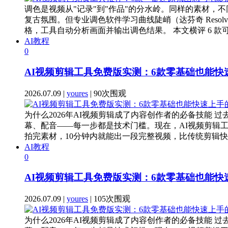
调色是视频从"记录"到"作品"的分水岭。同样的素材
复古氛围。但专业调色软件学习曲线陡峭（达芬奇 Reso
格，工具自动分析画面并输出调色结果。 本文横评 6 款可
AI教程
0
AI视频剪辑工具免费版实测：6款零基础也能
2026.07.09 |
youres
| 90次围观
为什么2026年AI视频剪辑成了内容创作者的必备技能 过
幕、配音——每一步都是技术门槛。现在，AI视频剪辑
拍完素材，10分钟内就能出一段完整视频，比传统剪辑快10倍
AI教程
0
AI视频剪辑工具免费版实测：6款零基础也能
2026.07.09 |
youres
| 105次围观
为什么2026年AI视频剪辑成了内容创作者的必备技能 过