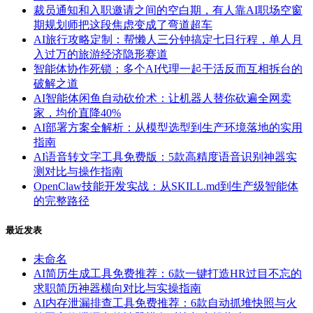
裁员通知和入职邀请之间的空白期，有人靠AI职场空窗
期规划师把这段焦虑变成了弯道超车
AI旅行攻略定制：帮懒人三分钟搞定七日行程，单人月
入过万的旅游经济隐形赛道
智能体协作死锁：多个AI代理一起干活反而互相拆台的
破解之道
AI智能体闲鱼自动砍价术：让机器人替你砍遍全网卖
家，均价直降40%
AI部署方案全解析：从模型选型到生产环境落地的实用
指南
AI语音转文字工具免费版：5款高精度语音识别神器实
测对比与操作指南
OpenClaw技能开发实战：从SKILL.md到生产级智能体
的完整路径
最近发表
未命名
AI简历生成工具免费推荐：6款一键打造HR过目不忘的
求职简历神器横向对比与实操指南
AI内存泄漏排查工具免费推荐：6款自动抓堆快照与火