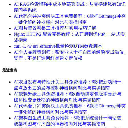
AI RAG检索增强生成本地部署实战：从零搭建私有知识
库问答系统
AI代码合并冲突解决工具免费推荐：6款把Git merge冲突
一键化解的神器横向对比与实操指南
AI图片背景替换工具推荐与实用技巧详解
Nginx HTTP/2 配置完整教程：从开启到优化的一站式实
战指南
curl -L -w url_effective批量检测UTM参数脚本
AI个人品牌策划师：帮专业人士把自己的经验变成溢价
资产，不是打造网红是建立定价权
最近发表
AI灰度发布与特性开关工具免费推荐：6款把新功能一
点点放出去的发布控制神器横向对比与实操指南
AI依赖升级工具免费推荐：6款自动搞定包版本更新与
破坏性变更迁移的神器横向对比与实操指南
AI代码合并冲突解决工具免费推荐：6款把Git merge冲突
一键化解的神器横向对比与实操指南
AI架构图生成工具免费推荐：6款把系统设计一句话变
成架构图与时序图的神器横向对比与实操指南