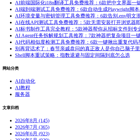
AI前端国际化i18n翻译工具免费推荐：6款把中文界面
AI端到端测试工具免费推荐：6款自动生成Playwrigh
AI环境变量与密钥管理工具免费推荐：6款告别.env明
AI在线API测试工具免费推荐：5款无需安装打开浏览器
AI标书制作工具完全教程：5款神器帮你从招标文件到专
AI Agent任务拆解规划工具推荐：7款神器把复杂项
AI代码相似度检测工具免费推荐：6款一键揪出重复代
别再背话术了：春节亲戚盘问的真正敌人是你自己脑子里
Shell脚本重试策略：指数退避与固定间隔到底怎么选
网站分类
AI自动化
AI教程
服务器
文章归档
2026年8月 (145)
2026年7月 (365)
2026年6月 (923)