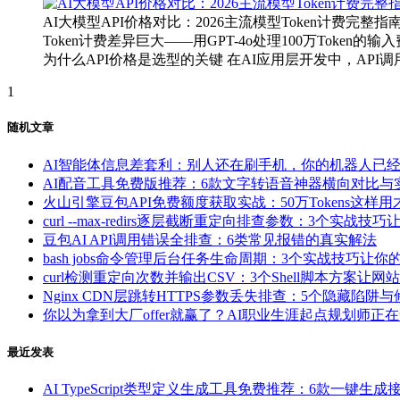
AI大模型API价格对比：2026主流模型Token计费完整
Token计费差异巨大——用GPT-4o处理100万Toke
为什么API价格是选型的关键 在AI应用层开发中，API调用
1
随机文章
AI智能体信息差套利：别人还在刷手机，你的机器人已
AI配音工具免费版推荐：6款文字转语音神器横向对比与
火山引擎豆包API免费额度获取实战：50万Tokens这样用
curl --max-redirs逐层截断重定向排查参数：3个实战
豆包AI API调用错误全排查：6类常见报错的真实解法
bash jobs命令管理后台任务生命周期：3个实战技巧让
curl检测重定向次数并输出CSV：3个Shell脚本方案让
Nginx CDN层跳转HTTPS参数丢失排查：5个隐藏陷阱
你以为拿到大厂offer就赢了？AI职业生涯起点规划师
最近发表
AI TypeScript类型定义生成工具免费推荐：6款一