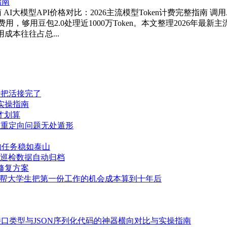
指南 AI大模型API价格对比：2026主流模型Token计费完整指
n的输入费用，够用豆包2.0处理近1000万Token。本文整理202
成本往往占总...
经把活接完了
实操指南
才划算
技巧让重定向问题无处遁形
你的任务稳如泰山
网站巡检数据自动归档
与修复方案
正在帮大学生把第一份工作的机会成本算到十年后
键生成接口类型与JSON序列化代码的神器横向对比与实操指南