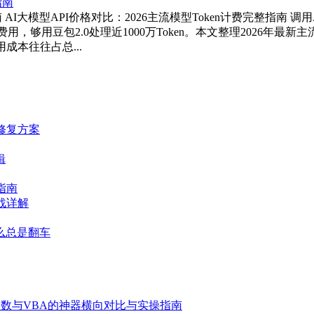
指南 AI大模型API价格对比：2026主流模型Token计费完整指
n的输入费用，够用豆包2.0处理近1000万Token。本文整理202
成本往往占总...
与修复方案
辑
指南
实战详解
什么总是翻车
杂函数与VBA的神器横向对比与实操指南