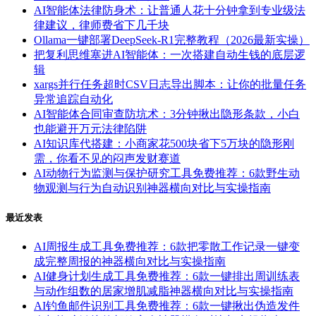
AI智能体法律防身术：让普通人花十分钟拿到专业级法
律建议，律师费省下几千块
Ollama一键部署DeepSeek-R1完整教程（2026最新实操）
把复利思维塞进AI智能体：一次搭建自动生钱的底层逻
辑
xargs并行任务超时CSV日志导出脚本：让你的批量任务
异常追踪自动化
AI智能体合同审查防坑术：3分钟揪出隐形条款，小白
也能避开万元法律陷阱
AI知识库代搭建：小商家花500块省下5万块的隐形刚
需，你看不见的闷声发财赛道
AI动物行为监测与保护研究工具免费推荐：6款野生动
物观测与行为自动识别神器横向对比与实操指南
最近发表
AI周报生成工具免费推荐：6款把零散工作记录一键变
成完整周报的神器横向对比与实操指南
AI健身计划生成工具免费推荐：6款一键排出周训练表
与动作组数的居家增肌减脂神器横向对比与实操指南
AI钓鱼邮件识别工具免费推荐：6款一键揪出伪造发件