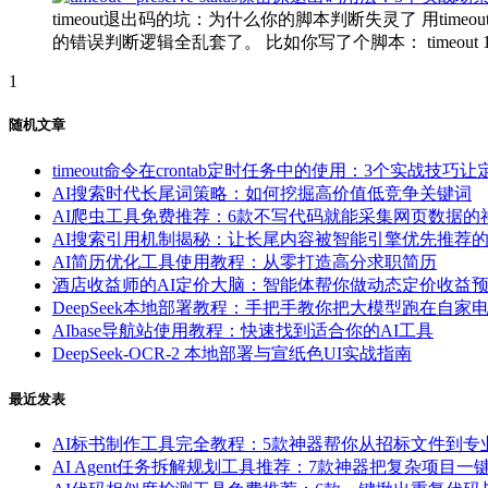
timeout退出码的坑：为什么你的脚本判断失灵了 用ti
的错误判断逻辑全乱套了。 比如你写了个脚本： timeout 10s your_script.sh 
1
随机文章
timeout命令在crontab定时任务中的使用：3个实战技
AI搜索时代长尾词策略：如何挖掘高价值低竞争关键词
AI爬虫工具免费推荐：6款不写代码就能采集网页数据的
AI搜索引用机制揭秘：让长尾内容被智能引擎优先推荐
AI简历优化工具使用教程：从零打造高分求职简历
酒店收益师的AI定价大脑：智能体帮你做动态定价收益预
DeepSeek本地部署教程：手把手教你把大模型跑在自家
AIbase导航站使用教程：快速找到适合你的AI工具
DeepSeek-OCR-2 本地部署与宣纸色UI实战指南
最近发表
AI标书制作工具完全教程：5款神器帮你从招标文件到专
AI Agent任务拆解规划工具推荐：7款神器把复杂项