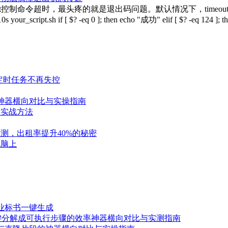
meout控制命令超时，最头疼的就是退出码问题。默认情况下，tim
if [ $? -eq 0 ]; then echo "成功" elif [ $? -eq 124 ]; the
巧让定时任务不再失控
神器横向对比与实操指南
的实战方法
测，出租率提升40%的秘密
电脑上
业标书一键生成
目一键分解成可执行步骤的效率神器横向对比与实测指南