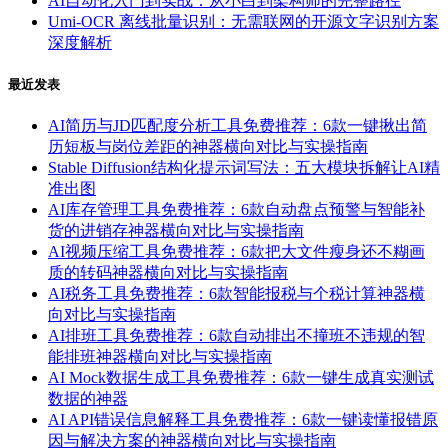
AI自动化入门到实战：从小白到架构师的完整路径
Umi-OCR 离线批量识别：无需联网的开源文字识别方案
深度解析
最近发表
AI简历与JD匹配度分析工具免费推荐：6款一键揪出简
历短板与岗位差距的神器横向对比与实操指南
Stable Diffusion结构化提示词写法：五大模块拆解让AI精
准出图
AI库存管理工具免费推荐：6款自动盘点预警与智能补
货的进销存神器横向对比与实操指南
AI视频压缩工具免费推荐：6款把大文件瘦身还不糊画
质的转码神器横向对比与实操指南
AI税务工具免费推荐：6款智能报税与个税计算神器横
向对比与实操指南
AI排班工具免费推荐：6款自动排出不撞班不违规的智
能排班神器横向对比与实操指南
AI Mock数据生成工具免费推荐：6款一键生成真实测试
数据的神器
AI API错误信息解释工具免费推荐：6款一键读懂报错原
因与解决方案的神器横向对比与实操指南