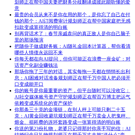
划师正在帮中国夫妻把财务分歧翻译成彼此能听懂的爱
意
最贵的会员从来不是你在用的那个，是你忘了自己在付
钱的那个：AI订阅费审计规划师正在帮中国家庭把无感
扣款变成算得清的明白账
别再背话术了：春节亲戚盘问的真正敌人是你自己脑子
里的那场预演
把随份子做成财务账：AI随礼金回本计算器，帮你看清
哪些人情债永远回不来
你每天都在向AI提问，但你可能正在浪费一座金矿：对
话资产化副业赚钱法
那场你拖了三年的对话，其实每拖一天都在悄悄长出利
息：AI困难对话准备规划师正在帮千万中国人把必须开
口变成能开口
你的账号是你最重要的资产，但平台随时可以没收它：
AI社交媒体账号资产守护规划师正在帮百万博主把运气
依赖变成系统化的资产保护
你那条三十克的金项链，在别人秤上可能只剩二十五
克：AI黄金回收避坑规划师正在帮千万卖金人把鬼秤、
熔金、损耗费的连环套路变成一张算得清的明白账
你送的第23份礼物，老婆只记得那封你亲手写的信：AI
结婚纪念日礼物规划师正在帮千万丈夫把"送什么"变