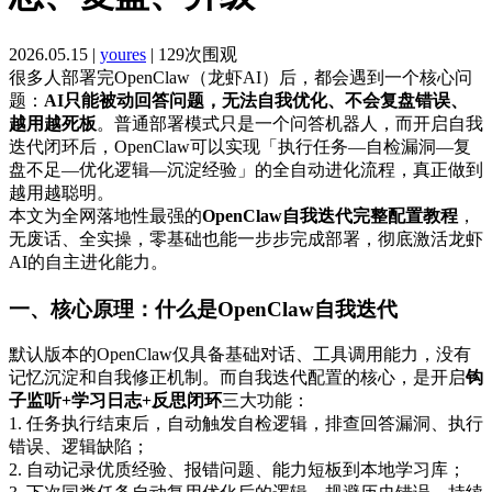
2026.05.15 |
youres
| 129次围观
很多人部署完OpenClaw（龙虾AI）后，都会遇到一个核心问
题：
AI只能被动回答问题，无法自我优化、不会复盘错误、
越用越死板
。普通部署模式只是一个问答机器人，而开启自我
迭代闭环后，OpenClaw可以实现「执行任务—自检漏洞—复
盘不足—优化逻辑—沉淀经验」的全自动进化流程，真正做到
越用越聪明。
本文为全网落地性最强的
OpenClaw自我迭代完整配置教程
，
无废话、全实操，零基础也能一步步完成部署，彻底激活龙虾
AI的自主进化能力。
一、核心原理：什么是OpenClaw自我迭代
默认版本的OpenClaw仅具备基础对话、工具调用能力，没有
记忆沉淀和自我修正机制。而自我迭代配置的核心，是开启
钩
子监听+学习日志+反思闭环
三大功能：
1. 任务执行结束后，自动触发自检逻辑，排查回答漏洞、执行
错误、逻辑缺陷；
2. 自动记录优质经验、报错问题、能力短板到本地学习库；