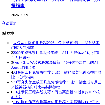
操指南
2026.08.09
浏览更多
热门文章
1
豆包网页版使用教程2026：免下载直接用，AI对话零
门槛入门指南
2
2026年短视频批量起号实战：AI工具帮你从0到1打造
百万粉账号
3
OpenClaw 安装教程2026最新：10分钟搭建自己的AI
Agent详细步骤
4
AI修图工具免费版推荐：6款一键精修美化神器横向对
比与实操指南
5
AI写真头像生成工具免费版推荐：6款一键生成专属艺
术照神器横向对比与实操教程
6
AI提示词工程实战技巧：写出高质量AI指令的10个核
心方法
7
AI短剧创作平台推荐与使用教程：零基础快速上手的