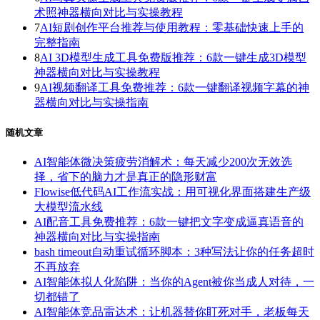
术照神器横向对比与实操教程
7
AI短剧创作平台推荐与使用教程：零基础快速上手的
完整指南
8
AI 3D模型生成工具免费版推荐：6款一键生成3D模型
神器横向对比与实操教程
9
AI视频翻译工具免费推荐：6款一键翻译视频字幕的神
器横向对比与实操指南
随机文章
AI智能体微决策疲劳消解术：每天减少200次无效选
择，省下的脑力才是真正的隐形财富
Flowise低代码AI工作流实战：用可视化界面搭建生产级
大模型流水线
AI配音工具免费推荐：6款一键把文字变成逼真语音的
神器横向对比与实操指南
bash timeout自动重试循环脚本：3种写法让你的任务超时
不再放弃
AI智能体拟人化陷阱：当你的Agent被你当成人对待，一
切都错了
AI智能体竞品雷达术：让机器替你盯死对手，老板每天