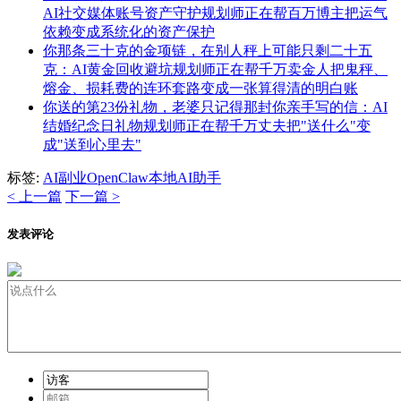
AI社交媒体账号资产守护规划师正在帮百万博主把运气
依赖变成系统化的资产保护
你那条三十克的金项链，在别人秤上可能只剩二十五
克：AI黄金回收避坑规划师正在帮千万卖金人把鬼秤、
熔金、损耗费的连环套路变成一张算得清的明白账
你送的第23份礼物，老婆只记得那封你亲手写的信：AI
结婚纪念日礼物规划师正在帮千万丈夫把"送什么"变
成"送到心里去"
标签:
AI副业
OpenClaw
本地AI助手
< 上一篇
下一篇 >
发表评论