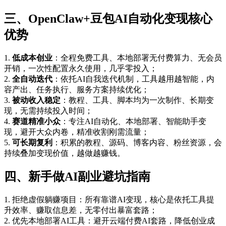
三、OpenClaw+豆包AI自动化变现核心
优势
1.
低成本创业
：全程免费工具、本地部署无付费算力、无会员
开销，一次性配置永久使用，几乎零投入；
2.
全自动迭代
：依托AI自我迭代机制，工具越用越智能，内
容产出、任务执行、服务方案持续优化；
3.
被动收入稳定
：教程、工具、脚本均为一次制作、长期变
现，无需持续投入时间；
4.
赛道精准小众
：专注AI自动化、本地部署、智能助手变
现，避开大众内卷，精准收割刚需流量；
5.
可长期复利
：积累的教程、源码、博客内容、粉丝资源，会
持续叠加变现价值，越做越赚钱。
四、新手做AI副业避坑指南
1. 拒绝虚假躺赚项目：所有靠谱AI变现，核心是依托工具提
升效率、赚取信息差，无零付出暴富套路；
2. 优先本地部署AI工具：避开云端付费AI套路，降低创业成