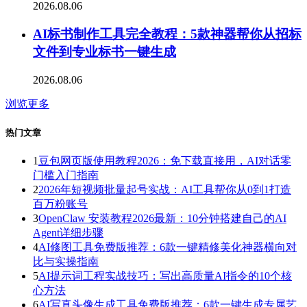
2026.08.06
AI标书制作工具完全教程：5款神器帮你从招标
文件到专业标书一键生成
2026.08.06
浏览更多
热门文章
1
豆包网页版使用教程2026：免下载直接用，AI对话零
门槛入门指南
2
2026年短视频批量起号实战：AI工具帮你从0到1打造
百万粉账号
3
OpenClaw 安装教程2026最新：10分钟搭建自己的AI
Agent详细步骤
4
AI修图工具免费版推荐：6款一键精修美化神器横向对
比与实操指南
5
AI提示词工程实战技巧：写出高质量AI指令的10个核
心方法
6
AI写真头像生成工具免费版推荐：6款一键生成专属艺