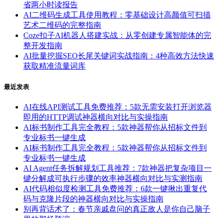
省两小时读报告
AI二维码生成工具使用教程：零基础设计高颜值可扫描
艺术二维码的完整指南
Coze扣子AI机器人搭建实战：从零创建专属智能体的完
整开发指南
AI批量挖掘SEO长尾关键词实战指南：4种高效方法快速
获取精准流量词库
最近发表
AI在线API测试工具免费推荐：5款无需安装打开浏览器
即用的HTTP调试神器横向对比与实操指南
AI标书制作工具完全教程：5款神器帮你从招标文件到
专业标书一键生成
AI标书制作工具完全教程：5款神器帮你从招标文件到
专业标书一键生成
AI Agent任务拆解规划工具推荐：7款神器把复杂项目一
键分解成可执行步骤的效率神器横向对比与实测指南
AI代码相似度检测工具免费推荐：6款一键揪出重复代
码与克隆片段的神器横向对比与实操指南
别再背话术了：春节亲戚盘问的真正敌人是你自己脑子