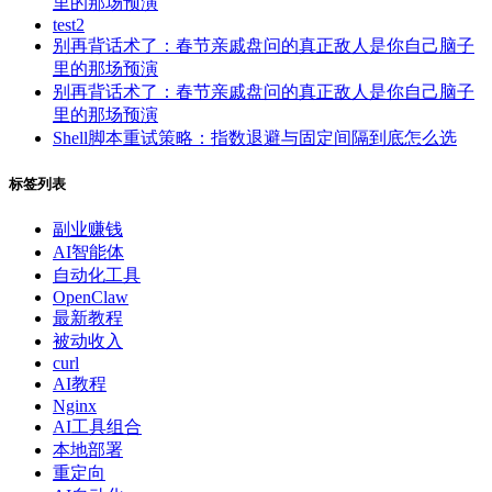
里的那场预演
test2
别再背话术了：春节亲戚盘问的真正敌人是你自己脑子
里的那场预演
别再背话术了：春节亲戚盘问的真正敌人是你自己脑子
里的那场预演
Shell脚本重试策略：指数退避与固定间隔到底怎么选
标签列表
副业赚钱
AI智能体
自动化工具
OpenClaw
最新教程
被动收入
curl
AI教程
Nginx
AI工具组合
本地部署
重定向