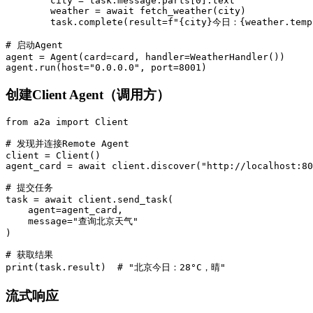
        city = task.message.parts[0].text

        weather = await fetch_weather(city)

        task.complete(result=f"{city}今日：{weather.temp
# 启动Agent

agent = Agent(card=card, handler=WeatherHandler())

agent.run(host="0.0.0.0", port=8001)
创建Client Agent（调用方）
from a2a import Client

# 发现并连接Remote Agent

client = Client()

agent_card = await client.discover("http://localhost:80
# 提交任务

task = await client.send_task(

    agent=agent_card,

    message="查询北京天气"

)

# 获取结果

print(task.result)  # "北京今日：28°C，晴"
流式响应