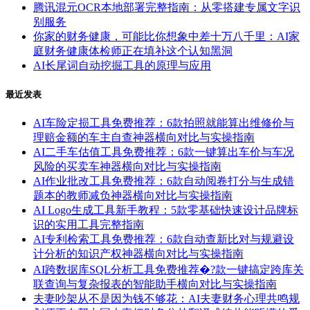
腾讯混元OCR本地部署完整指南：从零搭建专属文字识
别服务
你家的财务健康，可能比你想象中差十万八千里：AI家
庭财务健康体检师正在填补这个认知黑洞
AI长尾词自动挖掘工具的原理与应用
最近发表
AI车险定损工具免费推荐：6款拍照就能算出维修价与
理赔金额的车主自查神器横向对比与实操指南
AI二手车估值工具免费推荐：6款一键算出车价与车况
风险的买卖车神器横向对比与实操指南
AI作业批改工具免费推荐：6款自动阅卷打分与生成错
题本的教师减负神器横向对比与实操指南
AI Logo生成工具新手教程：5款零基础快速设计品牌标
识的实用工具完整指南
AI专利检索工具免费推荐：6款自动查新比对与规避设
计分析的知识产权神器横向对比与实操指南
AI跨数据库SQL分析工具免费推荐�?款一键搞定跨库关
联查询与复杂报表的智能助手横向对比与实操指南
夫妻吵架从不是因为钱不够花：AI夫妻财务心理共鸣规