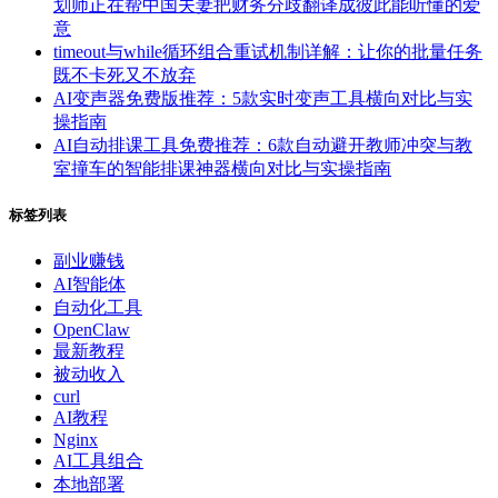
划师正在帮中国夫妻把财务分歧翻译成彼此能听懂的爱
意
timeout与while循环组合重试机制详解：让你的批量任务
既不卡死又不放弃
AI变声器免费版推荐：5款实时变声工具横向对比与实
操指南
AI自动排课工具免费推荐：6款自动避开教师冲突与教
室撞车的智能排课神器横向对比与实操指南
标签列表
副业赚钱
AI智能体
自动化工具
OpenClaw
最新教程
被动收入
curl
AI教程
Nginx
AI工具组合
本地部署