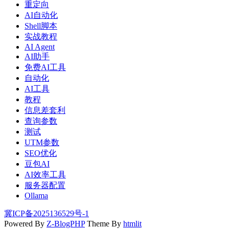
重定向
AI自动化
Shell脚本
实战教程
AI Agent
AI助手
免费AI工具
自动化
AI工具
教程
信息差套利
查询参数
测试
UTM参数
SEO优化
豆包AI
AI效率工具
服务器配置
Ollama
冀ICP备2025136529号-1
Powered By
Z-BlogPHP
Theme By
htmlit