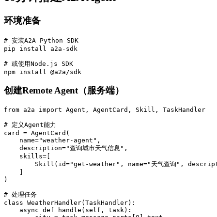
环境准备
# 安装A2A Python SDK

pip install a2a-sdk

# 或使用Node.js SDK

npm install @a2a/sdk
创建Remote Agent（服务端）
from a2a import Agent, AgentCard, Skill, TaskHandler

# 定义Agent能力

card = AgentCard(

    name="weather-agent",

    description="查询城市天气信息",

    skills=[

        Skill(id="get-weather", name="天气查询", descr
    ]

)

# 处理任务

class WeatherHandler(TaskHandler):

    async def handle(self, task):
