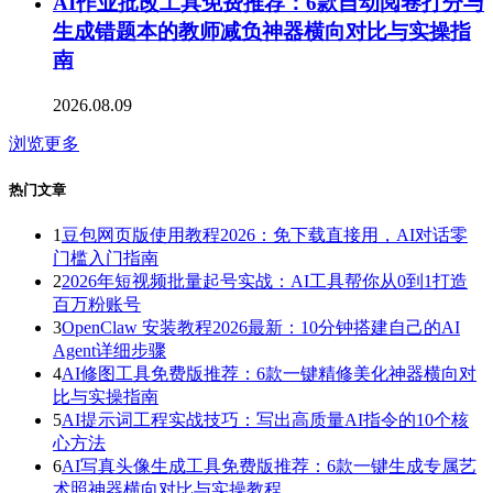
AI作业批改工具免费推荐：6款自动阅卷打分与
生成错题本的教师减负神器横向对比与实操指
南
2026.08.09
浏览更多
热门文章
1
豆包网页版使用教程2026：免下载直接用，AI对话零
门槛入门指南
2
2026年短视频批量起号实战：AI工具帮你从0到1打造
百万粉账号
3
OpenClaw 安装教程2026最新：10分钟搭建自己的AI
Agent详细步骤
4
AI修图工具免费版推荐：6款一键精修美化神器横向对
比与实操指南
5
AI提示词工程实战技巧：写出高质量AI指令的10个核
心方法
6
AI写真头像生成工具免费版推荐：6款一键生成专属艺
术照神器横向对比与实操教程