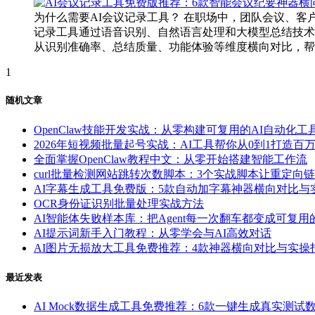
为什么需要AI会议记录工具？ 在职场中，团队会议、
记录工具通过语音识别、自然语言处理和大模型总结技术
从识别准确率、总结质量、功能体验等维度横向对比，帮你找到
1
随机文章
OpenClaw技能开发实战：从零构建可复用的AI自动化工
2026年短视频批量起号实战：AI工具帮你从0到1打造百
全面掌握OpenClaw教程中文：从零开始搭建智能工作流
curl批量检测网站跳转次数脚本：3个实战脚本让重定向
AI字幕生成工具免费版：5款自动加字幕神器横向对比与
OCR身份证识别批量处理实战方法
AI智能体失败样本库：把Agent每一次翻车都变成可复
AI提示词新手入门教程：从零学会与AI高效对话
AI图片无损放大工具免费推荐：4款神器横向对比与实操
最近发表
AI Mock数据生成工具免费推荐：6款一键生成真实测试